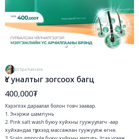
Dr.Spa haircare
Үс уналтыг зогсоох багц
400,000₮
Богино тайлбар
Хэрэглэх дараалал болон товч заавар. 

1. Энэржи шампунь

2. Pink salt wash буюу хуйхны гуужуулагч -аар 
хуйхандаа түрхээд массажлан гуужуулж өгнө.

3. Scalp ampoule буюу хуйхны ампуль. Үсээ угааж 