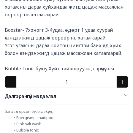
хатаасны дараа хуйхандаа жигд цацаж массажлан 
өөрөөр нь хатаагаарай.

Booster- 7хоногт 3-4удаа, өдөрт 1 удаа хуурай 
үсэндээ жигд цацаж өөрөөр нь хатаагаарай.

Үсээ угаасны дараа нойтон чийгтэй байх үед хуйх 
болон үсэндээ жигд цацаж массажлан хатаагаарай.

Bubble Tonic буюу Хуйх тайвшруулж, сэрүүцүүлэгч
Дэлгэрэнгүй мэдээлэл
Багцад орсон бүтээгдэхүүнүүд
Energising shampoo
Pink salt wash
Bubble tonic