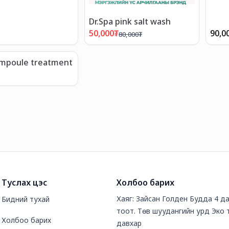
Dr.Spa pink salt wash
50,000
₮
90,0
80,000
₮
ampoule treatment
Туслах цэс
Холбоо барих
Хаяг: Зайсан Голден Будда 4 д
Бидний тухай
тоот. Төв шуудангийн урд Эко 
Холбоо барих
давхар