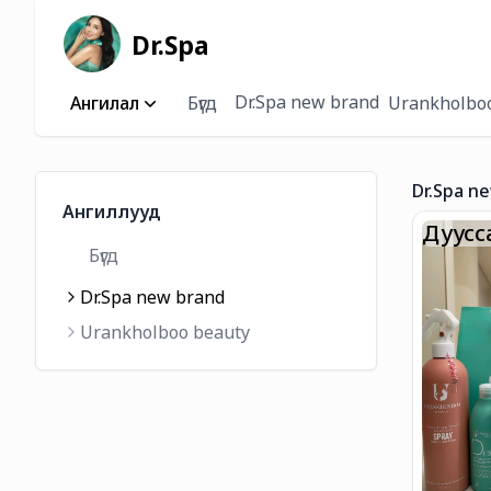
Dr.Spa
Dr.Spa new brand
Ангилал
Бүгд
Urankholbo
Dr.Spa n
Ангиллууд
Дуусс
Бүгд
Dr.Spa new brand
Urankholboo beauty