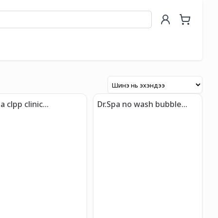
a clpp clinic
Dr.Spa no wash bubble
tment
tonic