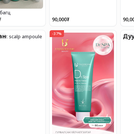
багц
₮
90,000
₮
90,0
-
37
%
ан
Дуу
ner. scalp ampoule
Dr.S