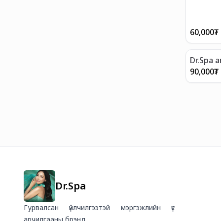
60,000
₮
Dr.Spa 
90,000
₮
Dr.Spa
Гурвалсан үйлчилгээтэй мэргэжлийн үс
арчилгааны брэнд