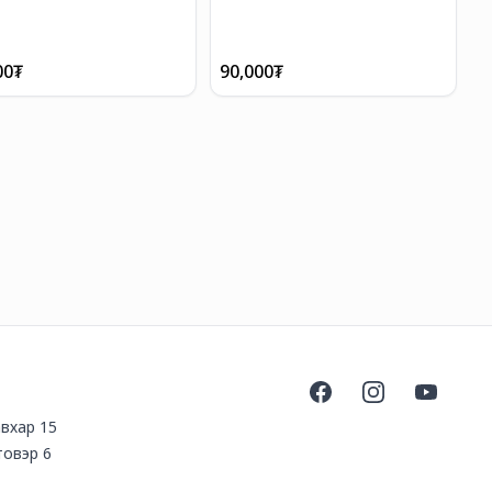
00
₮
90,000
₮
Facebook
Instagram
YouTube
авхар 15
товэр 6