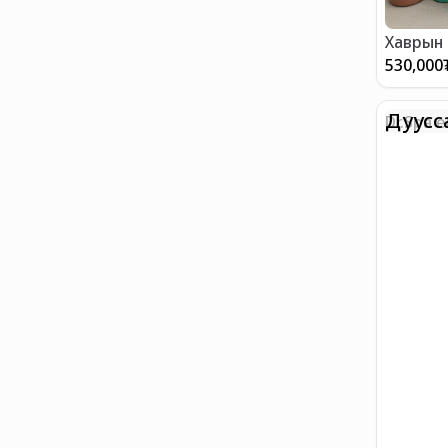
Хаврын 
530,000
Дуусс
Dr.Spa e