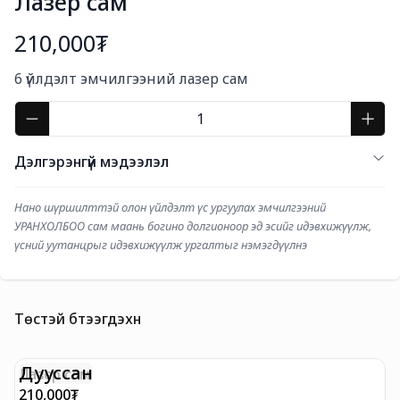
Лазер сам
210,000₮
Богино тайлбар
6 үйлдэлт эмчилгээний лазер сам
Дэлгэрэнгүй мэдээлэл
Нано шүршилттэй олон үйлдэлт үс ургуулах эмчилгээний 
УРАНХОЛБОО сам маань богино долгионоор эд эсийг идэвхижүүлж, 
үсний уутанцрыг идэвхижүүлж ургалтыг нэмэгдүүлнэ
Төстэй бүтээгдэхүүн
Дууссан
Лазер сам
У
210,000
₮
1